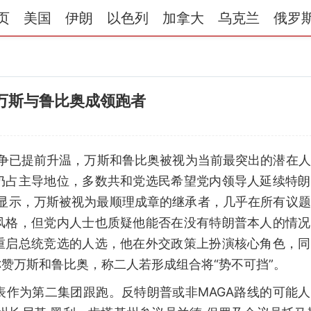
页
美国
伊朗
以色列
加拿大
乌克兰
俄罗
：万斯与鲁比奥成领跑者
之争已提前升温，万斯和鲁比奥被视为当前最突出的潜在
仍占主导地位，多数共和党选民希望党内领导人延续特朗
的民调显示，万斯被视为最顺理成章的继承者，几乎在所有议
风格，但党内人士也质疑他能否在没有特朗普本人的情况
重启总统竞选的人选，他在外交政策上扮演核心角色，同
赞万斯和鲁比奥，称二人若形成组合将“势不可挡”。
表作为第二集团跟跑。反特朗普或非MAGA路线的可能