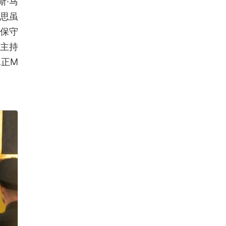
斯·马
思虽
于保守
闻主持
真正M