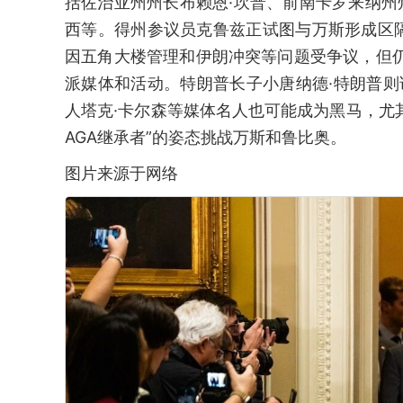
括佐治亚州州长布赖恩·坎普、前南卡罗来纳州
西等。得州参议员克鲁兹正试图与万斯形成区
因五角大楼管理和伊朗冲突等问题受争议，但
派媒体和活动。特朗普长子小唐纳德·特朗普则
人塔克·卡尔森等媒体名人也可能成为黑马，尤
AGA继承者”的姿态挑战万斯和鲁比奥。
图片来源于网络