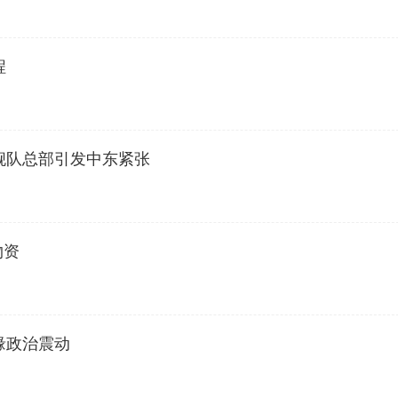
程
舰队总部引发中东紧张
物资
缘政治震动