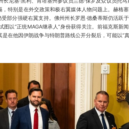
州长尼基·黑利、肯塔基州参议员兰德·保罗及众议员托马
隔，特别是在外交政策和极右翼媒体人物问题上。赫格塞
仍受部分强硬右翼支持。佛州州长罗恩·德桑蒂斯仍活跃
试图以“正统MAGA继承人”身份获得关注。前福克斯新
其是在他因伊朗战争与特朗普路线公开分裂后，可能以“