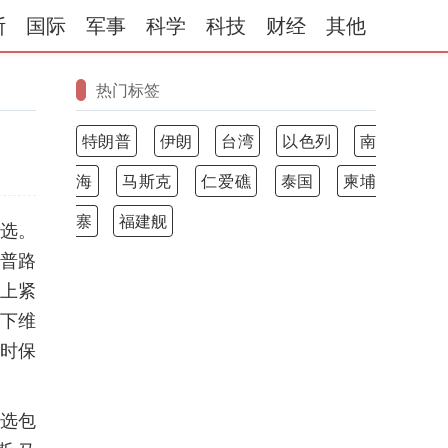
斯
国际
军事
科学
科技
财经
其他
热门标签
特朗普
伊朗
台湾
以色列
南
海
马斯克
仁爱礁
泰国
柬埔
寨
福建舰
人选。
普路
题上紧
下维
时保
人选包