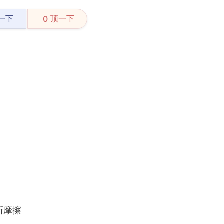
一下
顶一下
0
新摩擦