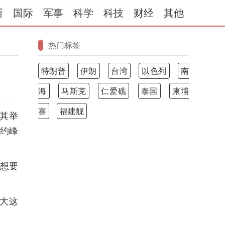
斯
国际
军事
科学
科技
财经
其他
热门标签
特朗普
伊朗
台湾
以色列
南
海
马斯克
仁爱礁
泰国
柬埔
寨
福建舰
其举
约峰
不想要
大这