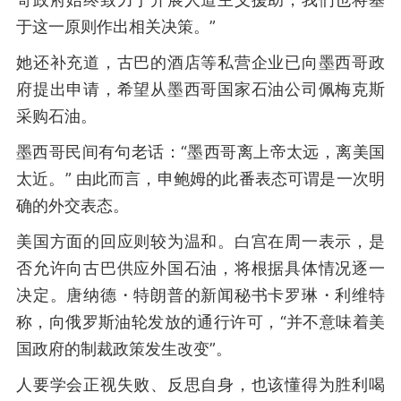
于这一原则作出相关决策。”
她还补充道，古巴的酒店等私营企业已向墨西哥政
府提出申请，希望从墨西哥国家石油公司佩梅克斯
采购石油。
墨西哥民间有句老话：“墨西哥离上帝太远，离美国
太近。” 由此而言，申鲍姆的此番表态可谓是一次明
确的外交表态。
美国方面的回应则较为温和。白宫在周一表示，是
否允许向古巴供应外国石油，将根据具体情况逐一
决定。唐纳德・特朗普的新闻秘书卡罗琳・利维特
称，向俄罗斯油轮发放的通行许可，“并不意味着美
国政府的制裁政策发生改变”。
人要学会正视失败、反思自身，也该懂得为胜利喝