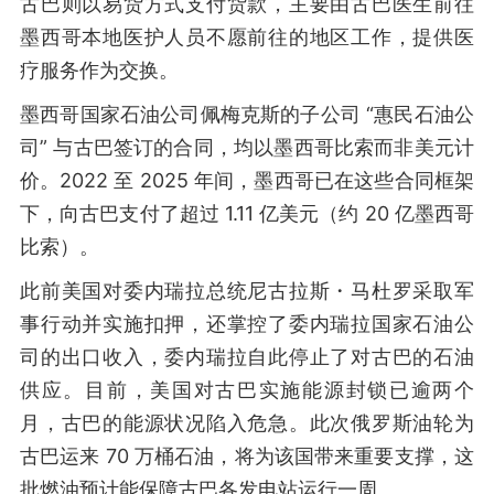
古巴则以易货方式支付货款，主要由古巴医生前往
墨西哥本地医护人员不愿前往的地区工作，提供医
疗服务作为交换。
墨西哥国家石油公司佩梅克斯的子公司 “惠民石油公
司” 与古巴签订的合同，均以墨西哥比索而非美元计
价。2022 至 2025 年间，墨西哥已在这些合同框架
下，向古巴支付了超过 1.11 亿美元（约 20 亿墨西哥
比索）。
此前美国对委内瑞拉总统尼古拉斯・马杜罗采取军
事行动并实施扣押，还掌控了委内瑞拉国家石油公
司的出口收入，委内瑞拉自此停止了对古巴的石油
供应。目前，美国对古巴实施能源封锁已逾两个
月，古巴的能源状况陷入危急。此次俄罗斯油轮为
古巴运来 70 万桶石油，将为该国带来重要支撑，这
批燃油预计能保障古巴各发电站运行一周。