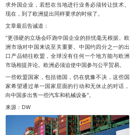
求外国企业，若想在当地进行业务必须转让技术。
现在，到了欧洲提出同样要求的时候了。
文章最后告诫道：
"更强硬的立场会吓跑中国企业的担忧毫无根据。欧
洲市场对中国来说至关重要。中国约四分之一的出
口产品销往欧盟，全球没有任何一个地方能与欧洲
市场相提并论。欧洲必须迫使中国参与公平贸易。
一些欧盟国家，包括德国，仍在犹豫不决，这些国
家希望通过单一国家层面的行动和无休止的对话，
向中国多出售一些汽车和机械设备"。
来源：DW