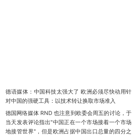
德语媒体：中国科技太强大了 欧洲必须尽快动用针
对中国的强硬工具：以技术转让换取市场准入
德国网络媒体 RND 也注意到欧委会周五的讨论，于
当天发表评论指出"中国正在一个市场接着一个市场
地接管世界"，但是欧洲占据中国出口总量的四分之