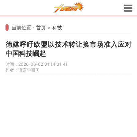
当前位置：
首页
>
科技
德媒呼吁欧盟以技术转让换市场准入应对
中国科技崛起
时间：2026-06-02 01:14:31
41
作者：语言学研习