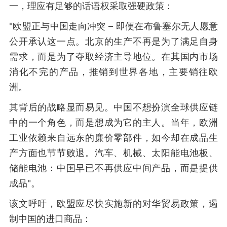
一，理应有足够的话语权采取强硬政策：
"欧盟正与中国走向冲突 – 即便在布鲁塞尔无人愿意
公开承认这一点。北京的生产不再是为了满足自身
需求，而是为了夺取经济主导地位。在其国内市场
消化不完的产品，推销到世界各地，主要销往欧
洲。
其背后的战略显而易见。中国不想扮演全球供应链
中的一个角色，而是想成为它的主人。当年，欧洲
工业依赖来自远东的廉价零部件，如今却在成品生
产方面也节节败退。汽车、机械、太阳能电池板、
储能电池：中国早已不再供应中间产品，而是提供
成品"。
该文呼吁，欧盟应尽快实施新的对华贸易政策，遏
制中国的进口商品：