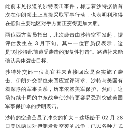
此前未见报道的沙特袭击事件，标志着沙特据信首
次在伊朗领土上直接采取军事行动，也表明利雅得
在抵御主要地区对手方面正变得更加大胆。
两位西方官员指出，此次袭击由沙特空军发起，据
评估发生在 3 月下旬。其中一位官员仅表示，这
是"对沙特此前遭受袭击的报复性打击"。路透社未能
确认具体袭击目标。
沙特外交部一位高官并未直接回应是否实施了袭
击。伊朗外交部也未回应置评请求。沙特与美国有
着深厚的军事关系，历来依赖美军保护。然而，这
场持续十周的中东战争使沙特更容易受到突破美国
军事保护伞的伊朗袭击。
沙特的空袭凸显了冲突的扩大 – 这场始于 02 月 28
日美以两国对伊朗发动空袭的战争，已以各种方式