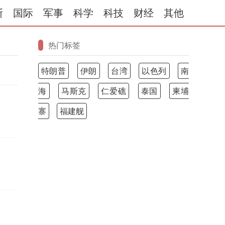
斯
国际
军事
科学
科技
财经
其他
热门标签
特朗普
伊朗
台湾
以色列
南
海
马斯克
仁爱礁
泰国
柬埔
寨
福建舰