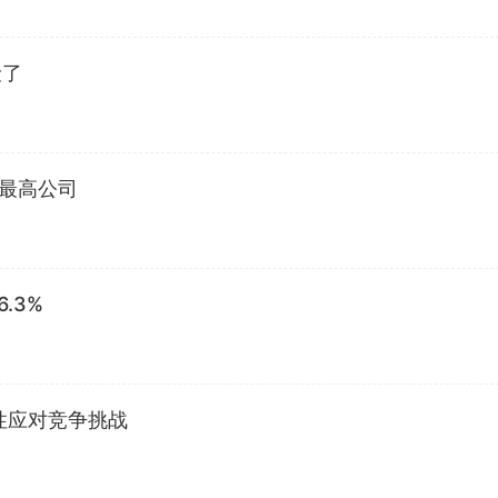
险了
值最高公司
.3%
性应对竞争挑战