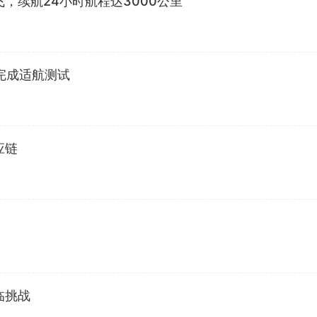
，续航24小时航程达3000公里
机完成适航测试
应链
临挑战