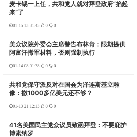
麦卡锡一上任，共和党人就对拜登政府“掐起
来”了
01-15 13:31:45
0
0
美众议院外委会主席警告布林肯：限期提供
阿富汗撤军材料，否则强制执行
01-14 08:01:38
0
0
共和党保守派反对在国会为泽连斯基立雕
像：撒1000多亿美元还不够？
01-13 21:12:13
0
0
41名美国民主党众议员致函拜登：不要庇护
博索纳罗