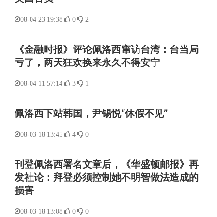
08-04 23:19:38
0
2
《金融时报》评论佩洛西窜访台湾：台当局
亏了，两天狂欢换来永久不得安宁
08-04 11:57:14
3
1
佩洛西下站韩国，尹锡悦“休假不见”
08-03 18:13:45
4
0
刊登佩洛西署名文章后，《华盛顿邮报》再
发社论：拜登必须控制她不明智做法造成的
损害
08-03 18:13:08
0
0