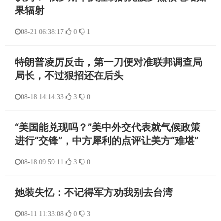
果辐射
08-21 06:38:17
0
1
特朗普凌厉反击，第一刀便对准联邦调查局
局长，不过狠招还在后头
08-18 14:14:33
3
0
“美国能兑现吗？”美中外交代表就气候政策
进行“交锋”，中方犀利的点评让美方“难堪”
08-18 09:59:11
3
0
她装失忆：不记得军方劝我别去台湾
08-11 11:33:08
0
3