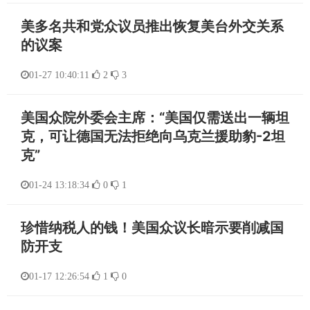
美多名共和党众议员推出恢复美台外交关系
的议案
01-27 10:40:11
2
3
美国众院外委会主席：“美国仅需送出一辆坦
克，可让德国无法拒绝向乌克兰援助豹-2坦
克”
01-24 13:18:34
0
1
珍惜纳税人的钱！美国众议长暗示要削减国
防开支
01-17 12:26:54
1
0