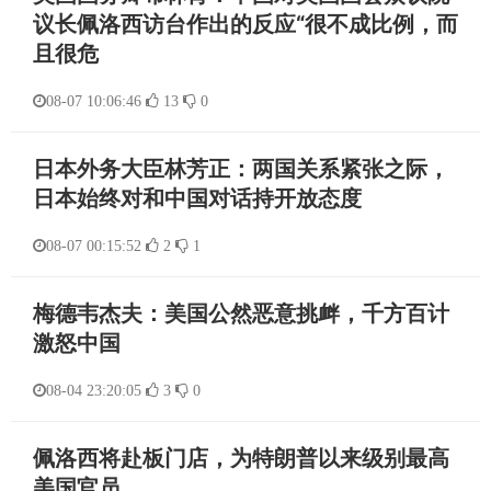
议长佩洛西访台作出的反应“很不成比例，而
且很危
08-07 10:06:46
13
0
日本外务大臣林芳正：两国关系紧张之际，
日本始终对和中国对话持开放态度
08-07 00:15:52
2
1
梅德韦杰夫：美国公然恶意挑衅，千方百计
激怒中国
08-04 23:20:05
3
0
佩洛西将赴板门店，为特朗普以来级别最高
美国官员