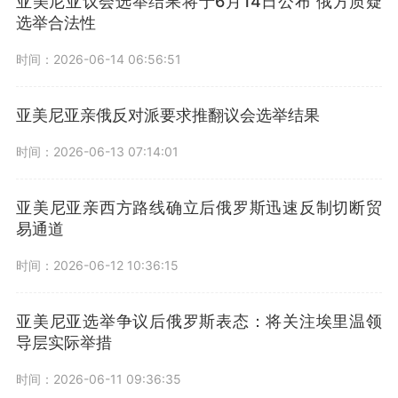
亚美尼亚议会选举结果将于6月14日公布 俄方质疑
选举合法性
时间：2026-06-14 06:56:51
亚美尼亚亲俄反对派要求推翻议会选举结果
时间：2026-06-13 07:14:01
亚美尼亚亲西方路线确立后俄罗斯迅速反制切断贸
易通道
时间：2026-06-12 10:36:15
亚美尼亚选举争议后俄罗斯表态：将关注埃里温领
导层实际举措
时间：2026-06-11 09:36:35