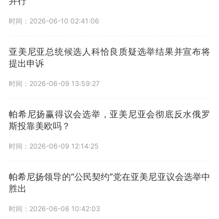
并行
时间：2026-06-10 02:41:06
亚美尼亚总统候选人科恰良质疑选举结果并宣布将
提出申诉
时间：2026-06-09 13:59:27
帕希尼扬赢得议会选举，亚美尼亚会彻底反水俄罗
斯投靠美欧吗？
时间：2026-06-09 12:14:25
帕希尼扬领导的“公民契约”党在亚美尼亚议会选举中
胜出
时间：2026-06-08 10:42:03