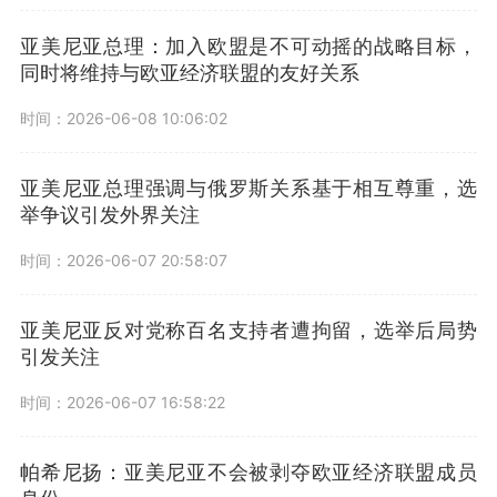
亚美尼亚总理：加入欧盟是不可动摇的战略目标，
同时将维持与欧亚经济联盟的友好关系
时间：2026-06-08 10:06:02
亚美尼亚总理强调与俄罗斯关系基于相互尊重，选
举争议引发外界关注
时间：2026-06-07 20:58:07
亚美尼亚反对党称百名支持者遭拘留，选举后局势
引发关注
时间：2026-06-07 16:58:22
帕希尼扬：亚美尼亚不会被剥夺欧亚经济联盟成员